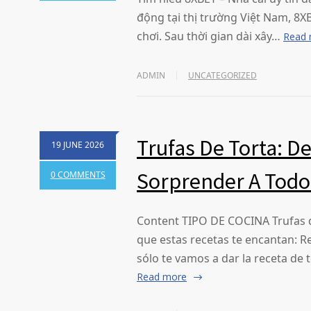
động tại thị trường Việt Nam, 8
chơi. Sau thời gian dài xây…
Read 
ADMIN
UNCATEGORIZED
Trufas De Torta: De
19 JUNE 2026
Sorprender A Todo
0 COMMENTS
Content TIPO DE COCINA Trufas 
que estas recetas te encantan: Re
sólo te vamos a dar la receta de 
Read more