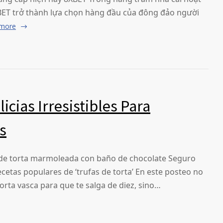
XBET trở thành lựa chọn hàng đầu của đông đảo người
more
licias Irresistibles Para
s
de torta marmoleada con baño de chocolate Seguro
cetas populares de ‘trufas de torta’ En este posteo no
torta vasca para que te salga de diez, sino…