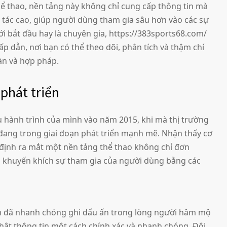
hể thao, nền tảng này không chỉ cung cấp thông tin mà
 tác cao, giúp người dùng tham gia sâu hơn vào các sự
ới bắt đầu hay là chuyên gia, https://383sports68.com/
 dẫn, nơi bạn có thể theo dõi, phân tích và thậm chí
àn và hợp pháp.
 phát triển
u hành trình của mình vào năm 2015, khi mà thị trường
 đang trong giai đoạn phát triển mạnh mẽ. Nhận thấy cơ
 định ra mắt một nền tảng thể thao không chỉ đơn
 khuyến khích sự tham gia của người dùng bằng các
om đã nhanh chóng ghi dấu ấn trong lòng người hâm mộ
hật thông tin một cách chính xác và nhanh chóng. Đội