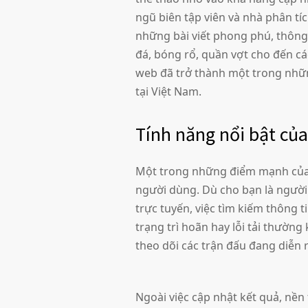
ngũ biên tập viên và nhà phân tí
những bài viết phong phú, thông
đá, bóng rổ, quần vợt cho đến cá
web đã trở thành một trong nhữ
tại Việt Nam.
Tính năng nổi bật củ
Một trong những điểm mạnh của 3
người dùng. Dù cho bạn là người
trực tuyến, việc tìm kiếm thông 
trạng trì hoãn hay lỗi tải thường 
theo dõi các trận đấu đang diễn r
Ngoài việc cập nhật kết quả, nền