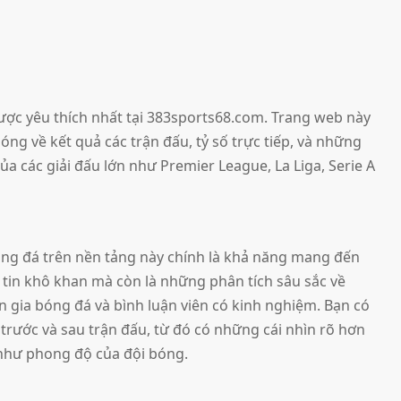
ược yêu thích nhất tại 383sports68.com. Trang web này
ng về kết quả các trận đấu, tỷ số trực tiếp, và những
của các giải đấu lớn như Premier League, La Liga, Serie A
ng đá trên nền tảng này chính là khả năng mang đến
tin khô khan mà còn là những phân tích sâu sắc về
n gia bóng đá và bình luận viên có kinh nghiệm. Bạn có
 trước và sau trận đấu, từ đó có những cái nhìn rõ hơn
 như phong độ của đội bóng.