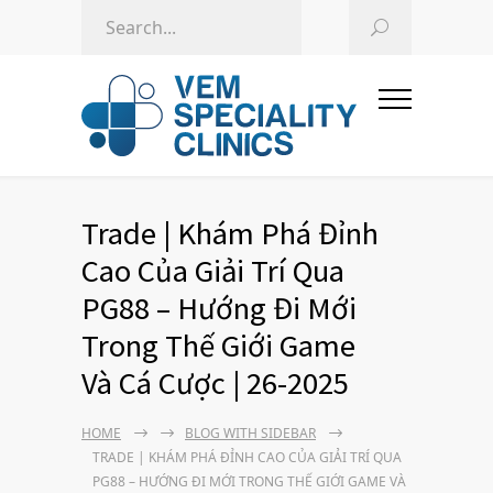
Trade | Khám Phá Đỉnh
Cao Của Giải Trí Qua
PG88 – Hướng Đi Mới
Trong Thế Giới Game
Và Cá Cược | 26-2025
HOME
BLOG WITH SIDEBAR
TRADE | KHÁM PHÁ ĐỈNH CAO CỦA GIẢI TRÍ QUA
PG88 – HƯỚNG ĐI MỚI TRONG THẾ GIỚI GAME VÀ