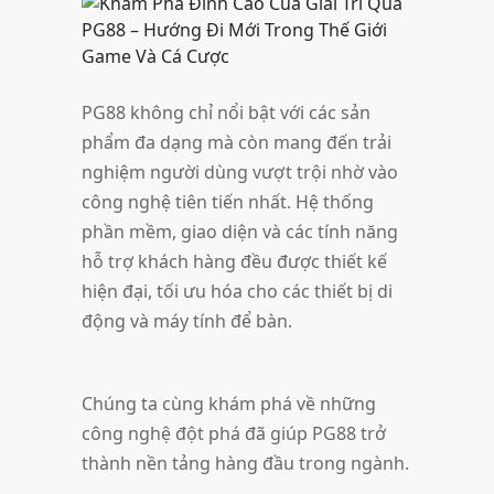
PG88 không chỉ nổi bật với các sản
phẩm đa dạng mà còn mang đến trải
nghiệm người dùng vượt trội nhờ vào
công nghệ tiên tiến nhất. Hệ thống
phần mềm, giao diện và các tính năng
hỗ trợ khách hàng đều được thiết kế
hiện đại, tối ưu hóa cho các thiết bị di
động và máy tính để bàn.
Chúng ta cùng khám phá về những
công nghệ đột phá đã giúp PG88 trở
thành nền tảng hàng đầu trong ngành.