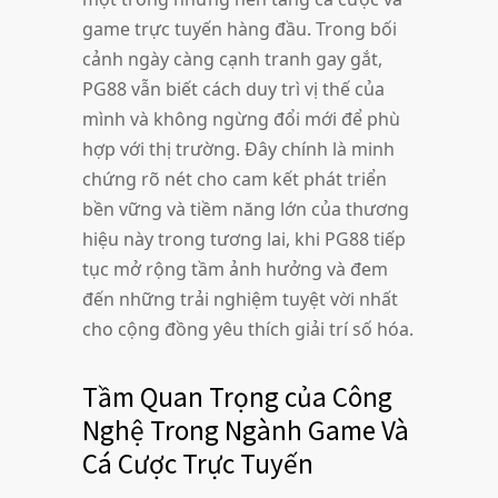
game trực tuyến hàng đầu. Trong bối
cảnh ngày càng cạnh tranh gay gắt,
PG88 vẫn biết cách duy trì vị thế của
mình và không ngừng đổi mới để phù
hợp với thị trường. Đây chính là minh
chứng rõ nét cho cam kết phát triển
bền vững và tiềm năng lớn của thương
hiệu này trong tương lai, khi PG88 tiếp
tục mở rộng tầm ảnh hưởng và đem
đến những trải nghiệm tuyệt vời nhất
cho cộng đồng yêu thích giải trí số hóa.
Tầm Quan Trọng của Công
Nghệ Trong Ngành Game Và
Cá Cược Trực Tuyến