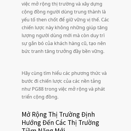
việc mở rộng thị trường và xây dựng
cộng đồng người dùng trung thành là
yếu tố then chốt để giữ vững vị thế. Các
chiến lược này không những giúp tăng
lượng người dùng mới mà còn duy trì
sự gắn bó của khách hàng cũ, tạo nên
bức tranh tăng trưởng đầy bền vững.
Hãy cùng tìm hiểu các phương thức và
bước đi chiến lược của các nền tảng
như PG88 trong việc mở rộng và phát
triển cộng đồng.
Mở Rộng Thị Trường Định
Hướng Đến Các Thị Trường
Tiềm Năng Mới