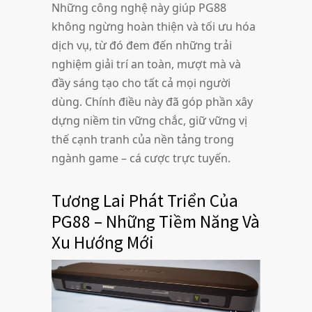
Những công nghệ này giúp PG88
không ngừng hoàn thiện và tối ưu hóa
dịch vụ, từ đó đem đến những trải
nghiệm giải trí an toàn, mượt mà và
đầy sáng tạo cho tất cả mọi người
dùng. Chính điều này đã góp phần xây
dựng niềm tin vững chắc, giữ vững vị
thế cạnh tranh của nền tảng trong
ngành game – cá cược trực tuyến.
Tương Lai Phát Triển Của
PG88 – Những Tiềm Năng Và
Xu Hướng Mới