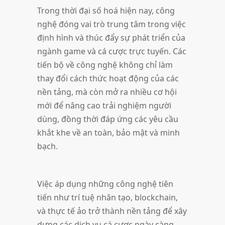
Trong thời đại số hoá hiện nay, công
nghệ đóng vai trò trung tâm trong việc
định hình và thúc đẩy sự phát triển của
ngành game và cá cược trực tuyến. Các
tiến bộ về công nghệ không chỉ làm
thay đổi cách thức hoạt động của các
nền tảng, mà còn mở ra nhiều cơ hội
mới để nâng cao trải nghiệm người
dùng, đồng thời đáp ứng các yêu cầu
khắt khe về an toàn, bảo mật và minh
bạch.
Việc áp dụng những công nghệ tiên
tiến như trí tuệ nhân tạo, blockchain,
và thực tế ảo trở thành nền tảng để xây
dựng các dịch vụ cá cược ngày càng