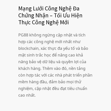
Mạng Lưới Công Nghệ Đa
Chứng Nhận – Tối Ưu Hiện
Thực Công Nghệ Mới
PG88 không ngừng cập nhật và tích
hợp các công nghệ mới nhất như
blockchain, xác thực đa yếu tố và bảo
mật sinh trắc học để nâng cao khả
năng bảo vệ dữ liệu và quyền lợi của
khách hàng. Thêm vào đó, nền tảng
còn hợp tác với các nhà phát triển phần
mềm hàng đầu, đảm bảo mọi thử
nghiệm, cập nhật đều đạt tiêu chuẩn
cao nhất.